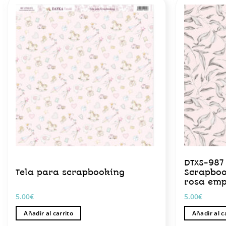
DTXS-987
Tela para scrapbooking
Scrapboo
rosa em
5.00
€
5.00
€
Añadir al carrito
Añadir al c