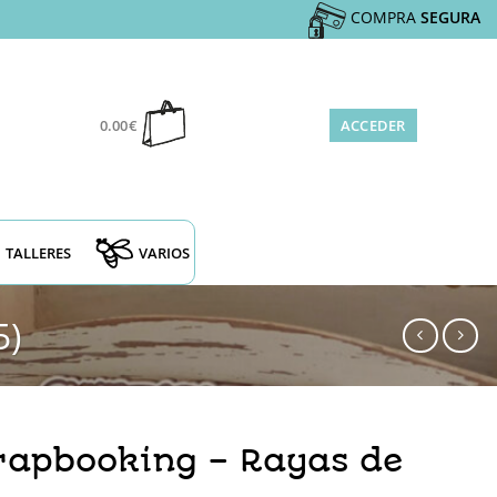
COMPRA
SEGURA
0.00
€
ACCEDER
TALLERES
VARIOS
5)
rapbooking – Rayas de