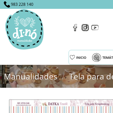
Saltar
983 228 140
al
contenido
INICIO
TEMÁT
Manualidades
/
Tela para d