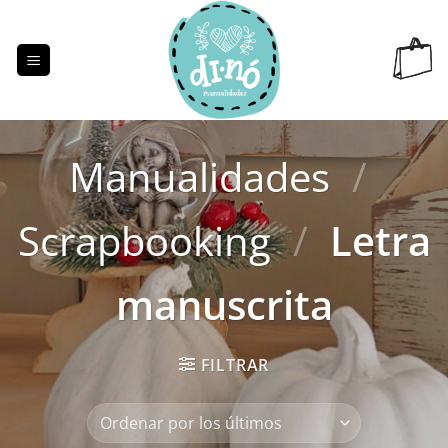
Saltar
al
contenido
Manualidades
/
Scrapbooking
/
Letra
manuscrita
FILTRAR