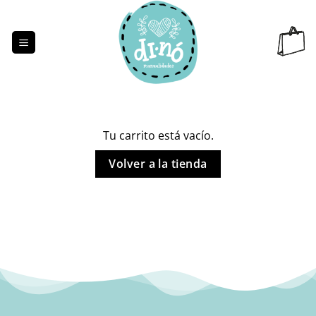
Saltar
al
contenido
Tu carrito está vacío.
Volver a la tienda