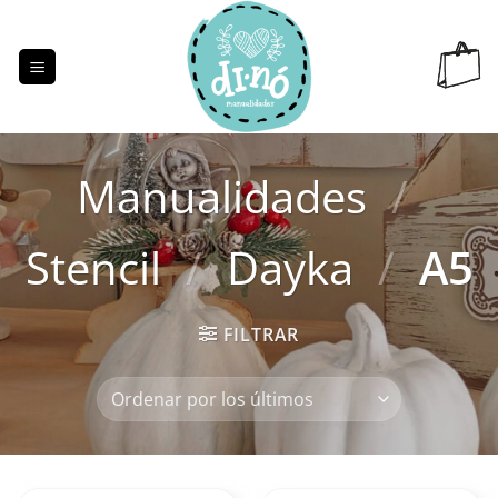
Saltar
al
contenido
Manualidades
/
Stencil
/
Dayka
/
A5
FILTRAR