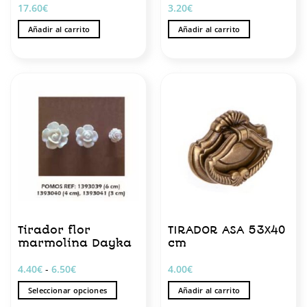
17.60
€
3.20
€
Añadir al carrito
Añadir al carrito
Tirador flor
TIRADOR ASA 53X40
marmolina Dayka
cm
Rango
4.40
€
-
6.50
€
4.00
€
de
precios:
Seleccionar opciones
Añadir al carrito
desde
4.40€
Este