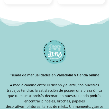
hasta
producto
6.50€
tiene
múltiples
variantes.
Las
opciones
se
pueden
elegir
en
la
página
de
producto
Tienda de manualidades en Valladolid y tienda online
A medio camino entre el diseño y el arte, con nuestros
trabajos tendrás la satisfacción de poseer una pieza única
que tu mism@ podrás decorar. En nuestra tienda podrás
encontrar pinceles, brochas, papeles
decorativos, pinturas, tarros de miel... Un momento, ¿tarros