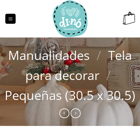
Saltar
al
contenido
Manualidades
/
Tela
para decorar
/
Pequeñas (30.5 x 30.5)