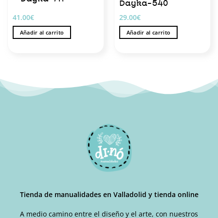
producto
Dayka-540
41.00
€
29.00
€
Añadir al carrito
Añadir al carrito
Tienda de manualidades en Valladolid y tienda online
A medio camino entre el diseño y el arte, con nuestros