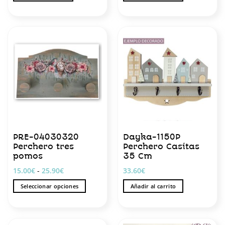
PRE-04030320
Dayka-1150P
Perchero tres
Perchero Casitas
pomos
35 Cm
Rango
15.00
€
-
25.90
€
33.60
€
de
precios:
Seleccionar opciones
Añadir al carrito
desde
15.00€
Este
hasta
producto
25.90€
tiene