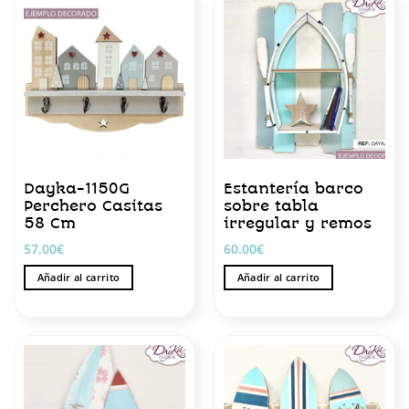
múltiples
variantes.
Las
opciones
se
pueden
elegir
en
la
página
Dayka-1150G
Estantería barco
de
Perchero Casitas
sobre tabla
producto
58 Cm
irregular y remos
57.00
€
60.00
€
Añadir al carrito
Añadir al carrito