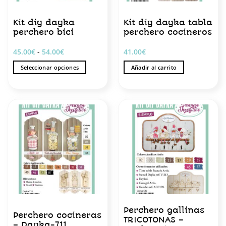
Kit diy dayka
Kit diy dayka tabla
perchero bici
perchero cocineros
Rango
45.00
€
-
54.00
€
41.00
€
de
precios:
Seleccionar opciones
Añadir al carrito
desde
45.00€
Este
hasta
producto
54.00€
tiene
múltiples
variantes.
Las
opciones
se
pueden
elegir
en
la
página
Perchero gallinas
Perchero cocineras
de
TRICOTONAS –
– Dayka-711