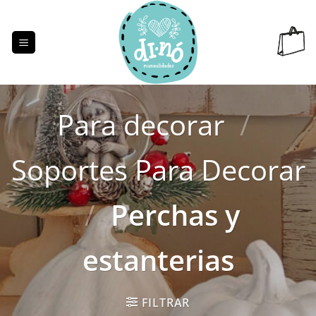
Saltar
al
contenido
Para decorar
/
Soportes Para Decorar
/
Perchas y
estanterias
FILTRAR