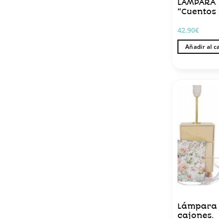
LÁMPARA 
“Cuentos
42.90
€
Añadir al c
Lámpara 
cajones.