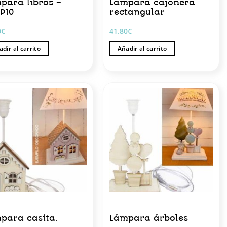
para libros –
Lámpara cajonera
P10
rectangular
0
€
41.80
€
dir al carrito
Añadir al carrito
para casita.
Lámpara árboles