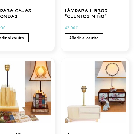
na
PARA CAJAS
LÁMPARA LIBROS
DONDAS
“CUENTOS NIÑO”
ucto
90
€
42.90
€
dir al carrito
Añadir al carrito