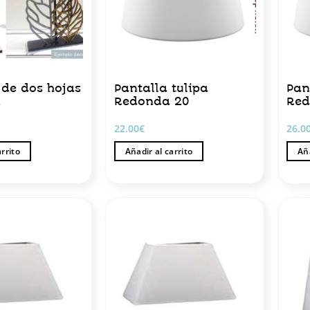
pueden
elegir
en
la
página
de
de dos hojas
Pantalla tulipa
Pan
2
Redonda 20
Red
producto
22.00
€
26.0
arrito
Añadir al carrito
Aña