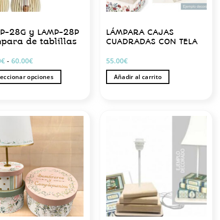
P-28G y LAMP-28P
LÁMPARA CAJAS
para de tablillas
CUADRADAS CON TELA
Rango
0
€
-
60.00
€
55.00
€
de
precios:
leccionar opciones
Añadir al carrito
desde
50.00€
hasta
ucto
60.00€
iples
ntes.
ones
en
r