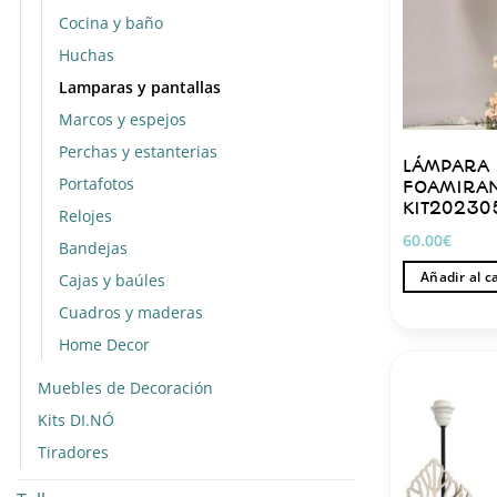
Cocina y baño
Huchas
Lamparas y pantallas
Marcos y espejos
Perchas y estanterias
LÁMPARA 
Portafotos
FOAMIRA
KIT20230
Relojes
60.00
€
Bandejas
Añadir al c
Cajas y baúles
Cuadros y maderas
Home Decor
Muebles de Decoración
Kits DI.NÓ
Tiradores