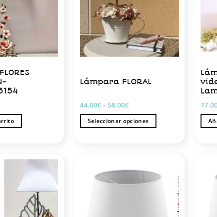
FLORES
Lám
N-
Lámpara FLORAL
vid
5154
Lam
Rango
44.00
€
-
58.00
€
77.0
de
precios:
arrito
Seleccionar opciones
Aña
desde
44.00€
Este
hasta
producto
58.00€
tiene
múltiples
variantes.
Las
opciones
se