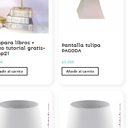
para libros +
Pantalla tulipa
eo tutorial gratis-
PAGODA
p21
0
€
65.00
€
dir al carrito
Añadir al carrito