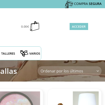
COMPRA
SEGURA
0.00
€
ACCEDER
TALLERES
VARIOS
allas