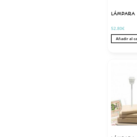
LÁMPARA 
52.80
€
Añadir al c