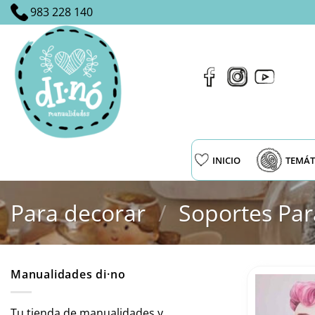
Saltar
983 228 140
al
contenido
INICIO
TEMÁT
Para decorar
/
Soportes Par
Manualidades di·no
Tu tienda de manualidades y