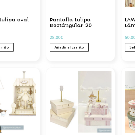
tulipa oval
Pantalla tulipa
LAM
Rectángular 20
Lám
28.00
€
50.0
arrito
Añadir al carrito
Se
Este
prod
tiene
múlt
varia
Las
opci
se
pued
elegi
en
la