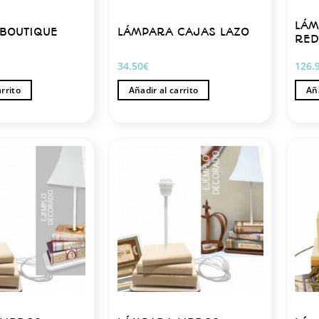
pági
de
LÁM
BOUTIQUE
LÁMPARA CAJAS LAZO
RE
prod
34.50
€
126.
arrito
Añadir al carrito
Aña