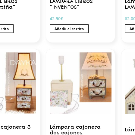
LIBROS
LÁMPARA LIBROS
Lám
 niña”
“INVENTOS”
LAM
42.90
€
62.0
arrito
Añadir al carrito
Aña
cajonera 3
Lámpara cajonera
Lám
dos cajones.