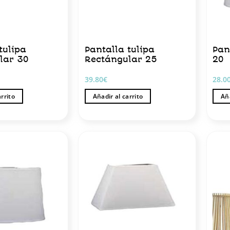
tulipa
Pantalla tulipa
Pan
lar 30
Rectángular 25
20
39.80
€
28.0
arrito
Añadir al carrito
Aña