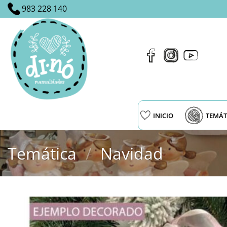
Saltar
983 228 140
al
contenido
INICIO
TEMÁT
Temática
/
Navidad