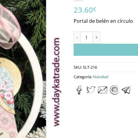
23.60
€
Portal de belén en círculo
SLT-216 Nacimiento O Belén En
SKU:
SLT-216
Categoría:
Navidad