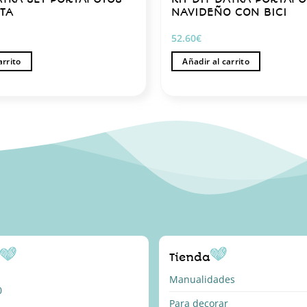
ETA
NAVIDEÑO CON BICI
52.60
€
arrito
Añadir al carrito
o
Tienda
Manualidades
0
Para decorar