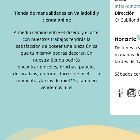
info@dinom
Tienda de manualidades en Valladolid y
Dirección
tienda online
C/ Gabilond
A medio camino entre el diseño y el arte,
Horario
con nuestros trabajos tendrás la
satisfacción de poseer una pieza única
De lunes a 
que tu mism@ podrás decorar. En
mañanas de 
nuestra tienda podrás
tardes de 17
encontrar pinceles, brochas, papeles
decorativos, pinturas, tarros de miel... Un
Sábados ce
momento, ¿tarros de miel? Sí, también
vendemos miel