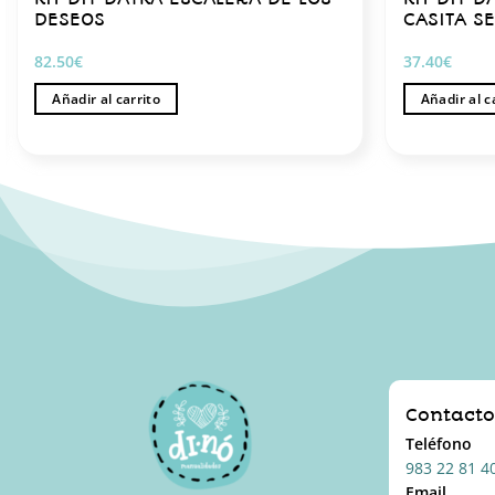
DESEOS
CASITA S
82.50
€
37.40
€
Añadir al carrito
Añadir al c
Contact
Teléfono
983 22 81 4
Email