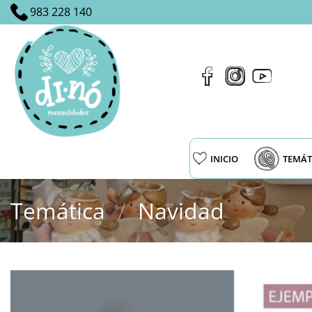
Saltar
983 228 140
al
contenido
INICIO
TEMÁT
Temática
/
Navidad