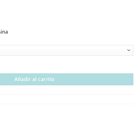
sina
s:
rbol Plano cantidad
Añadir al carrito