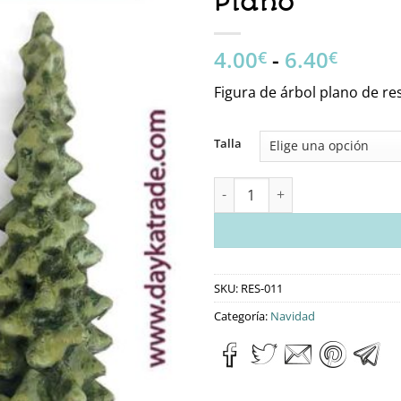
Plano
Rango
4.00
-
6.40
€
€
de
Figura de árbol plano de re
precio
desde
4.00€
Talla
hasta
6.40€
RES-011 Figura De Resina De Á
SKU:
RES-011
Categoría:
Navidad