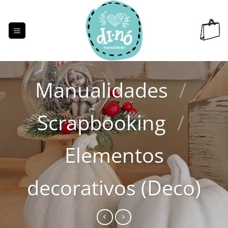
Saltar
al
contenido
Manualidades
/
Scrapbooking
/
Elementos
decorativos (Deco)