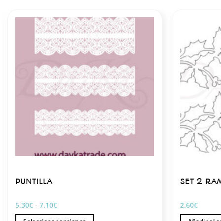
PUNTILLA
SET 2 RA
Rango
5.30
€
-
7.10
€
2.60
€
de
precios: