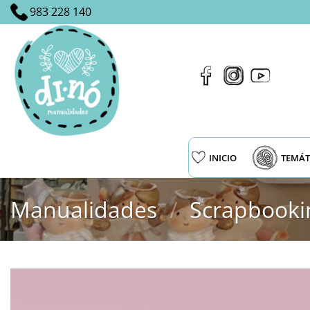
Saltar
983 228 140
al
contenido
INICIO
TEMÁT
Manualidades
/
Scrapbooki