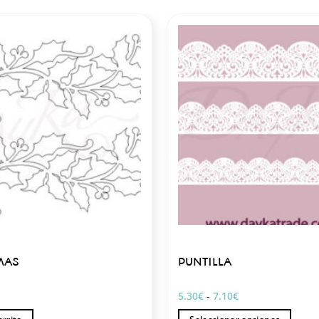
MAS
PUNTILLA
Rango
5.30
€
-
7.10
€
de
precios: