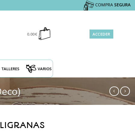
COMPRA
SEGURA
0.00
€
ACCEDER
TALLERES
VARIOS
Deco)
ILIGRANAS