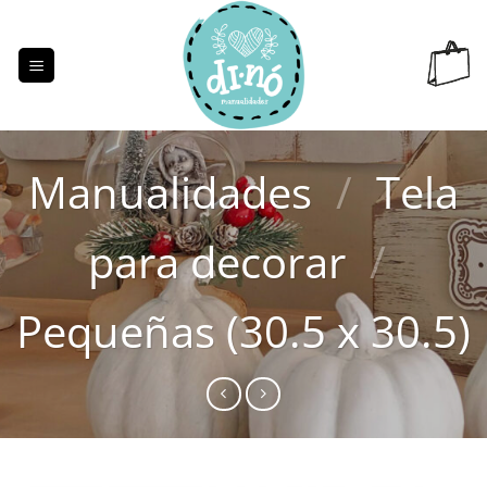
Saltar
al
contenido
Manualidades
/
Tela
para decorar
/
Pequeñas (30.5 x 30.5)