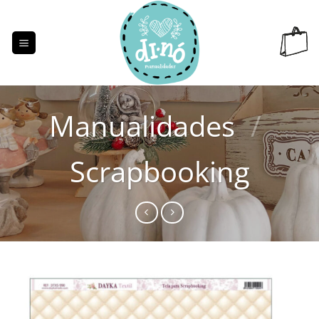
Saltar
al
contenido
Manualidades
/
Scrapbooking