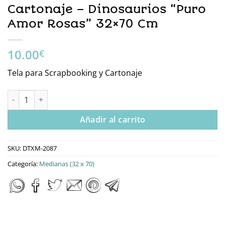
Cartonaje – Dinosaurios “Puro
Amor Rosas” 32×70 Cm
10.00
€
Tela para Scrapbooking y Cartonaje
DTXM-2087 Tela Para Scrap Y Cartonaje – Dinosaurios “Puro A
Añadir al carrito
SKU:
DTXM-2087
Categoría:
Medianas (32 x 70)