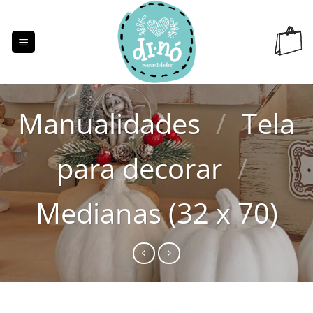
Saltar
al
contenido
Manualidades
/
Tela
para decorar
/
Medianas (32 x 70)