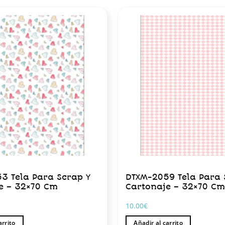
3 Tela Para Scrap Y
DTXM-2059 Tela Para 
e – 32×70 Cm
Cartonaje – 32×70 C
10.00
€
arrito
Añadir al carrito