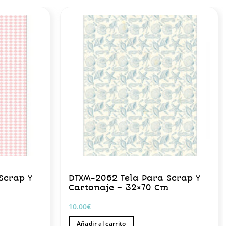
Scrap Y
DTXM-2062 Tela Para Scrap Y
m
Cartonaje – 32×70 Cm
10.00
€
Añadir al carrito