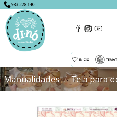
Saltar
983 228 140
al
contenido
INICIO
TEMÁT
Manualidades
/
Tela para d