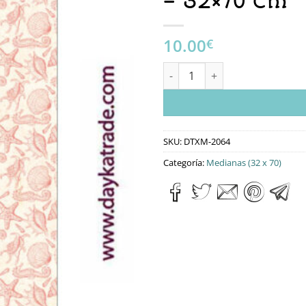
– 32×70 Cm
10.00
€
DTXM-2064 Tela Para Scrap Y 
SKU:
DTXM-2064
Categoría:
Medianas (32 x 70)