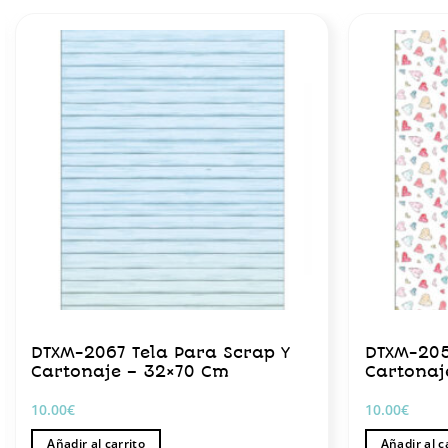
DTXM-2067 Tela Para Scrap Y
DTXM-205
Cartonaje – 32×70 Cm
Cartonaj
10.00
€
10.00
€
Añadir al carrito
Añadir al c