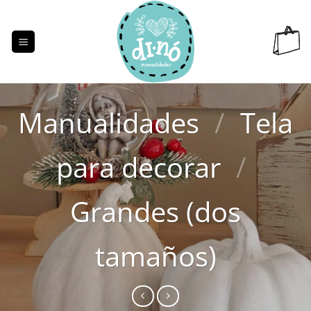
Saltar
al
contenido
Manualidades
/
Tela
para decorar
/
Grandes (dos
tamaños)