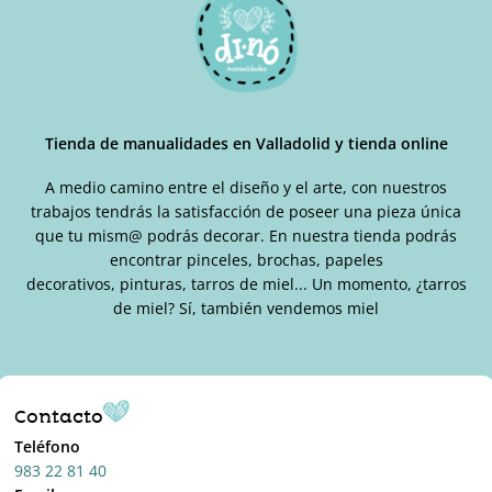
pueden
elegir
en
la
página
de
Tienda de manualidades en Valladolid y tienda online
producto
A medio camino entre el diseño y el arte, con nuestros
trabajos tendrás la satisfacción de poseer una pieza única
que tu mism@ podrás decorar. En nuestra tienda podrás
encontrar pinceles, brochas, papeles
decorativos, pinturas, tarros de miel... Un momento, ¿tarros
de miel? Sí, también vendemos miel
Contacto
Teléfono
983 22 81 40