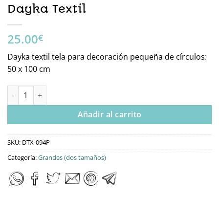
Dayka Textil
25.00
€
Dayka textil tela para decoración pequeña de círculos:
50 x 100 cm
Dtx-094P Tela Para Decoración Dayka Textil cantidad
Añadir al carrito
SKU:
DTX-094P
Categoría:
Grandes (dos tamaños)