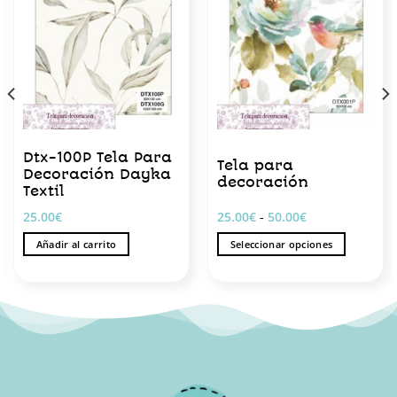
Dtx-100P Tela Para
Tela para
Decoración Dayka
decoración
Textil
Rango
25.00
€
25.00
€
-
50.00
€
de
precios:
Añadir al carrito
Seleccionar opciones
desde
25.00€
Este
hasta
producto
50.00€
tiene
múltiples
variantes.
Las
opciones
se