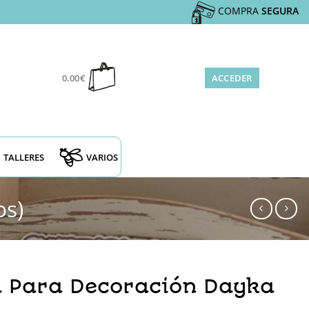
COMPRA
SEGURA
0.00
€
ACCEDER
TALLERES
VARIOS
os)
a Para Decoración Dayka