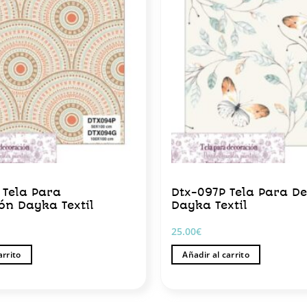
 Tela Para
Dtx-097P Tela Para D
ón Dayka Textil
Dayka Textil
25.00
€
arrito
Añadir al carrito