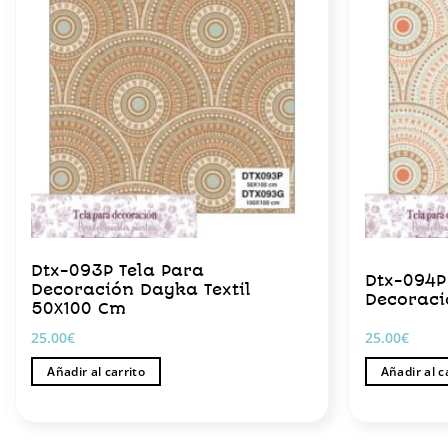
Dtx-093P Tela Para
Dtx-094P
Decoración Dayka Textil
Decoraci
50X100 Cm
25.00
€
25.00
€
Añadir al carrito
Añadir al c