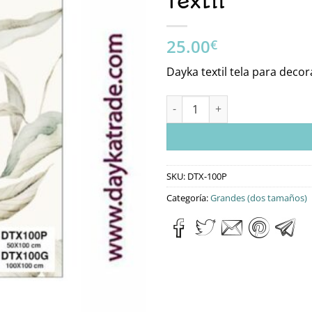
Textil
25.00
€
Dayka textil tela para dec
Dtx-100P Tela Para Decoración
SKU:
DTX-100P
Categoría:
Grandes (dos tamaños)