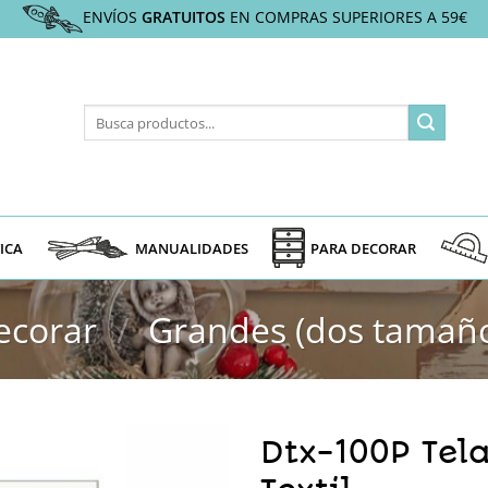
ENVÍOS
GRATUITOS
EN COMPRAS SUPERIORES A 59€
Buscar
por:
ICA
MANUALIDADES
PARA DECORAR
ecorar
/
Grandes (dos tamañ
Dtx-100P Tel