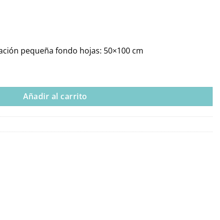
oración pequeña fondo hojas: 50×100 cm
 Dayka Textil cantidad
Añadir al carrito