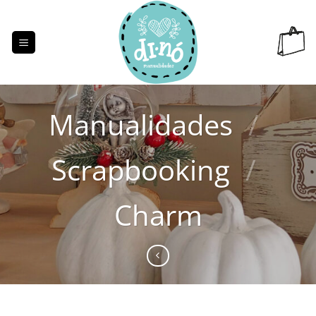
Saltar
al
contenido
Manualidades
/
Scrapbooking
/
Charm