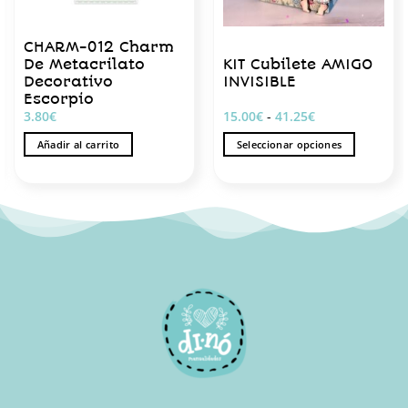
CHARM-012 Charm
De Metacrilato
KIT Cubilete AMIGO
Decorativo
INVISIBLE
Escorpio
Rango
3.80
€
15.00
€
-
41.25
€
de
precios:
Añadir al carrito
Seleccionar opciones
desde
15.00€
Este
hasta
producto
41.25€
tiene
múltiples
variantes.
Las
opciones
se
pueden
elegir
en
la
página