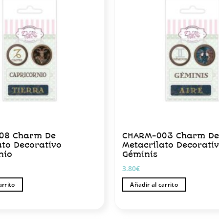
08 Charm De
CHARM-003 Charm D
ato Decorativo
Metacrilato Decorati
nio
Géminis
3.80
€
arrito
Añadir al carrito