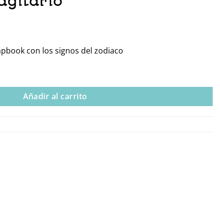
agitario
pbook con los signos del zodiaco
to Decorativo Sagitario cantidad
Añadir al carrito