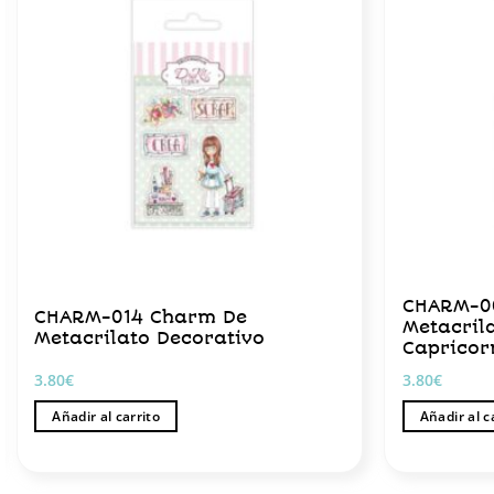
CHARM-0
CHARM-014 Charm De
Metacril
Metacrilato Decorativo
Capricor
3.80
€
3.80
€
Añadir al carrito
Añadir al c