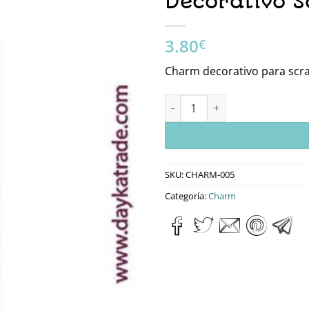
Decorativo S
3.80
€
Charm decorativo para scra
CHARM-005 Charm De Metacrila
SKU:
CHARM-005
Categoría:
Charm