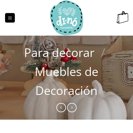
Saltar
al
contenido
Para decorar
/
Muebles de
Decoración