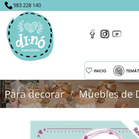
Saltar
983 228 140
al
contenido
INICIO
TEMÁT
Para decorar
/
Muebles de 