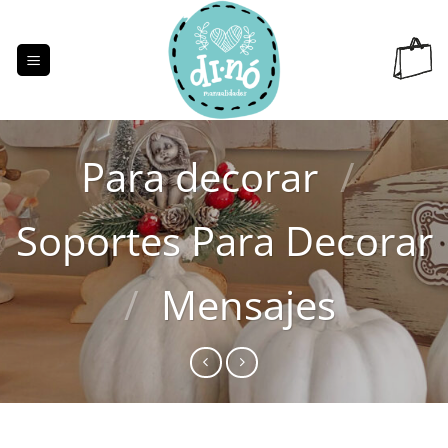
Saltar
al
contenido
Para decorar
/
Soportes Para Decorar
/
Mensajes