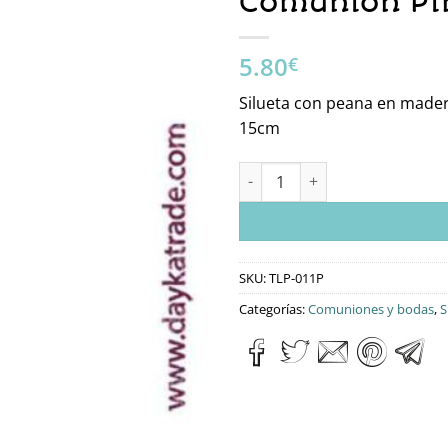
Comunión Pi
5.80
€
Silueta con peana en mader
15cm
TLP-011P Figura 2D De Niño D
SKU:
TLP-011P
Categorías:
Comuniones y bodas
,
S