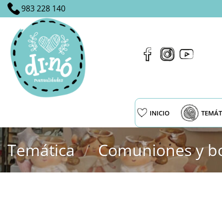
Saltar
983 228 140
al
contenido
INICIO
TEMÁT
Temática
/
Comuniones y b