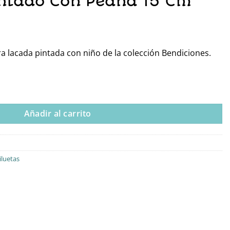
ntado Con Peana 15 Cm
a lacada pintada con niño de la colección Bendiciones.
e Comunión Pintado Con Peana 15 Cm cantidad
Añadir al carrito
iluetas