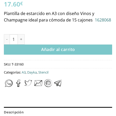
17.60
€
Plantilla de estarcido en A3 con diseño Vinos y
Champagne ideal para cómoda de 15 cajones
1628068
T-33160 Stencil tamaño A3 Dayka Vino y Champagne cantidad
Añadir al carrito
SKU:
T-33160
Categorías:
A3
,
Dayka
,
Stencil
Descripción