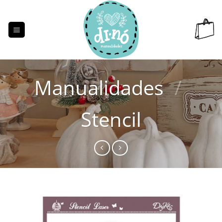
Saltar
al
contenido
Manualidades
/
Stencil