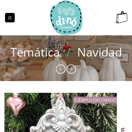
Saltar
al
contenido
Temática
/
Navidad