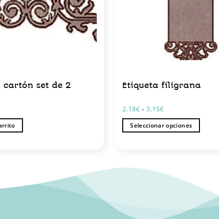
 cartón set de 2
Etiqueta filigrana
Rango
2.18
€
-
3.15
€
de
precios:
arrito
Seleccionar opciones
desde
2.18€
Este
hasta
producto
3.15€
tiene
múltiples
variantes.
Las
opciones
se