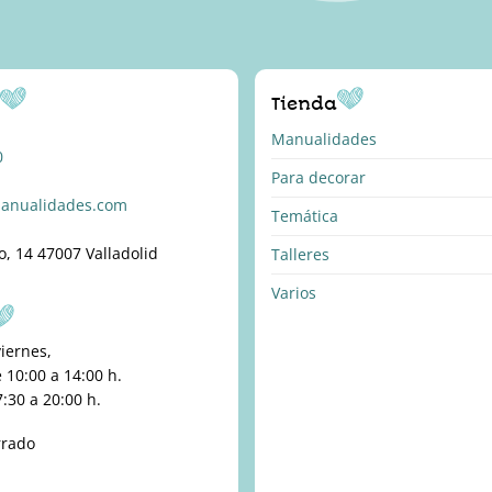
pueden
elegir
en
la
o
Tienda
página
Manualidades
de
0
producto
Para decorar
anualidades.com
Temática
o, 14 47007 Valladolid
Talleres
Varios
viernes,
10:00 a 14:00 h.
:30 a 20:00 h.
rrado