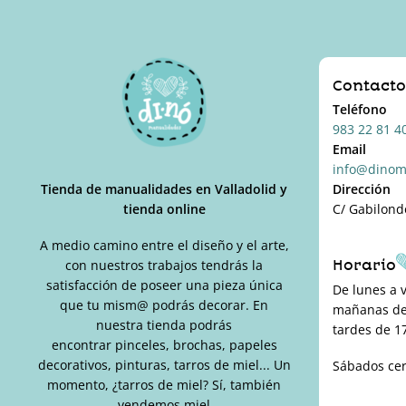
Contact
Teléfono
983 22 81 4
Email
info@dinom
Tienda de manualidades en Valladolid y
Dirección
tienda online
C/ Gabilond
A medio camino entre el diseño y el arte,
Horario
con nuestros trabajos tendrás la
satisfacción de poseer una pieza única
De lunes a 
que tu mism@ podrás decorar. En
mañanas de 
nuestra tienda podrás
tardes de 17
encontrar pinceles, brochas, papeles
decorativos, pinturas, tarros de miel... Un
Sábados ce
momento, ¿tarros de miel? Sí, también
vendemos miel