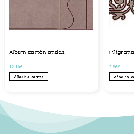
Album cartón ondas
Filigrana
12.10
€
2.86
€
Añadir al carrito
Añadir al c