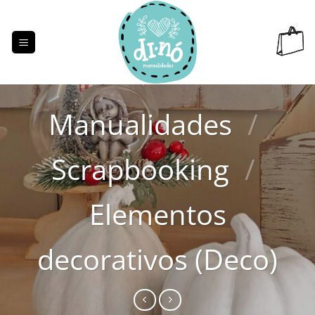
Saltar
al
contenido
Manualidades
/
Scrapbooking
/
Elementos
decorativos (Deco)