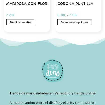
MARIPOSA CON FLOR
CORONA PUNTILLA
Rango
2.20
€
6.30
€
-
7.10
€
de
precios:
Añadir al carrito
Seleccionar opciones
desde
6.30€
Este
hasta
producto
7.10€
tiene
múltiples
variantes.
Las
opciones
se
pueden
elegir
en
la
página
de
Tienda de manualidades en Valladolid y tienda online
producto
A medio camino entre el diseño y el arte, con nuestros