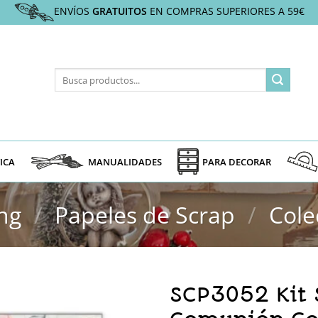
ENVÍOS
GRATUITOS
EN COMPRAS SUPERIORES A 59€
Buscar
por:
ICA
MANUALIDADES
PARA DECORAR
ng
/
Papeles de Scrap
/
Cole
SCP3052 Kit 