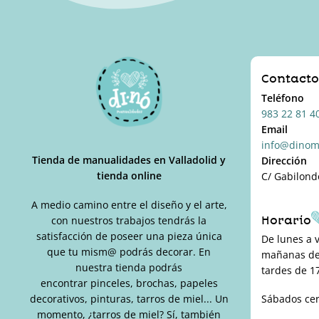
Contact
Teléfono
983 22 81 4
Email
info@dinom
Tienda de manualidades en Valladolid y
Dirección
tienda online
C/ Gabilond
A medio camino entre el diseño y el arte,
Horario
con nuestros trabajos tendrás la
satisfacción de poseer una pieza única
De lunes a 
que tu mism@ podrás decorar. En
mañanas de 
nuestra tienda podrás
tardes de 17
encontrar pinceles, brochas, papeles
decorativos, pinturas, tarros de miel... Un
Sábados ce
momento, ¿tarros de miel? Sí, también