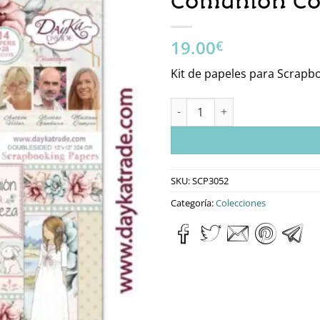
Comunión Co
19.00
€
Kit de papeles para Scrapb
SCP3052 Kit Scrap Colección 
SKU:
SCP3052
Categoría:
Colecciones