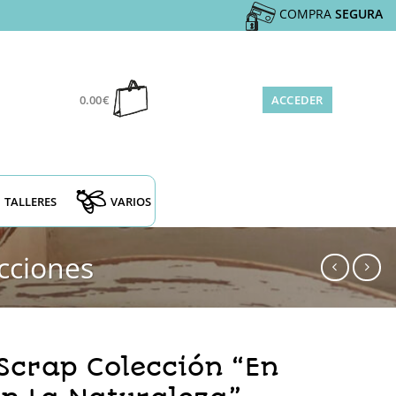
COMPRA
SEGURA
0.00
€
ACCEDER
TALLERES
VARIOS
cciones
Scrap Colección “En