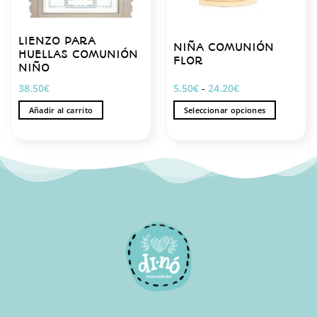
LIENZO PARA
NIÑA COMUNIÓN
HUELLAS COMUNIÓN
FLOR
NIÑO
Rango
38.50
€
5.50
€
-
24.20
€
de
precios:
Añadir al carrito
Seleccionar opciones
desde
5.50€
Este
hasta
producto
24.20€
tiene
múltiples
variantes.
Las
opciones
se
pueden
elegir
en
la
página