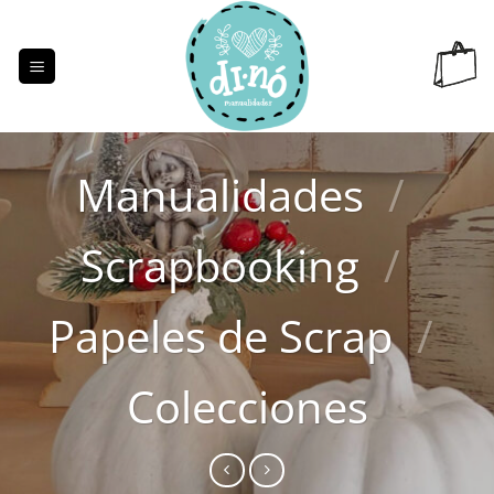
Saltar
al
contenido
Manualidades
/
Scrapbooking
/
Papeles de Scrap
/
Colecciones