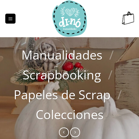
Saltar
al
contenido
Manualidades
/
Scrapbooking
/
Papeles de Scrap
/
Colecciones