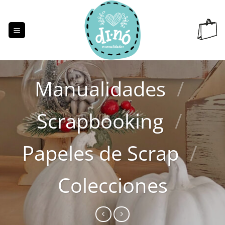
Saltar
al
contenido
Manualidades
/
Scrapbooking
/
Papeles de Scrap
/
Colecciones