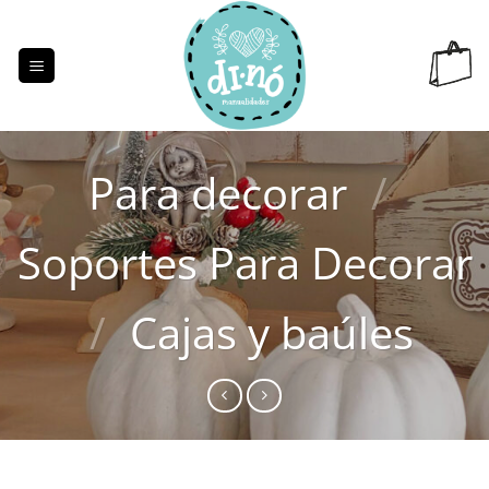
Saltar
al
contenido
Para decorar
/
Soportes Para Decorar
/
Cajas y baúles