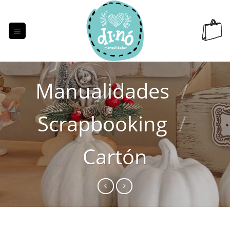
Saltar
al
contenido
Manualidades
/
Scrapbooking
/
Cartón