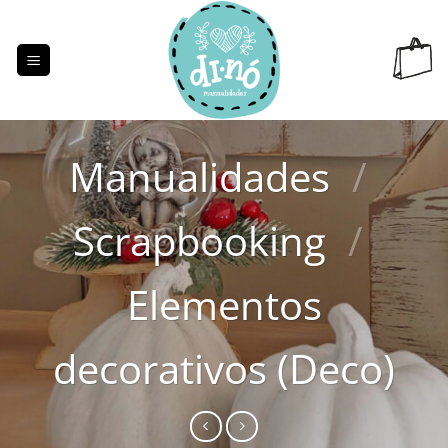
Saltar
al
contenido
Manualidades
/
Scrapbooking
/
Elementos
decorativos (Deco)