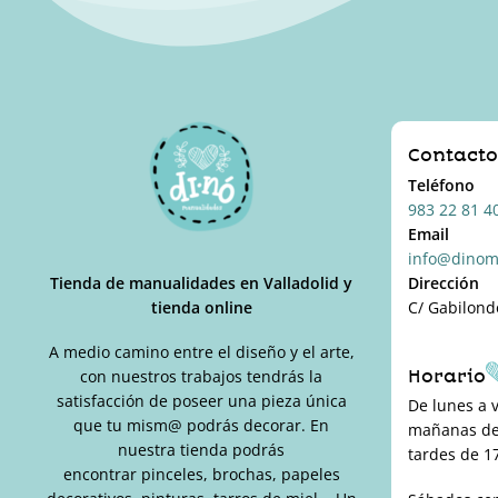
Contact
Teléfono
983 22 81 4
Email
info@dinom
Tienda de manualidades en Valladolid y
Dirección
tienda online
C/ Gabilond
A medio camino entre el diseño y el arte,
Horario
con nuestros trabajos tendrás la
satisfacción de poseer una pieza única
De lunes a 
que tu mism@ podrás decorar. En
mañanas de 
nuestra tienda podrás
tardes de 17
encontrar pinceles, brochas, papeles