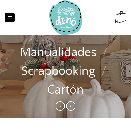
Saltar
al
contenido
Manualidades
/
Scrapbooking
/
Cartón