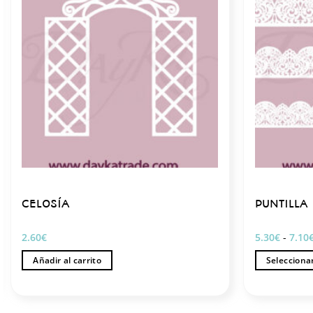
CELOSÍA
PUNTILLA
2.60
€
5.30
€
-
7.10
Añadir al carrito
Selecciona
Este
producto
tiene