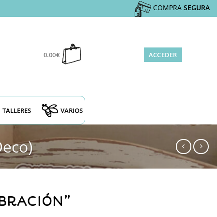
COMPRA
SEGURA
0.00
€
ACCEDER
TALLERES
VARIOS
Deco)
BRACIÓN”