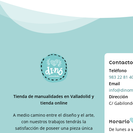
múltiples
variantes.
Las
opciones
se
pueden
elegir
en
la
Contact
página
Teléfono
de
983 22 81 4
producto
Email
info@dinom
Tienda de manualidades en Valladolid y
Dirección
tienda online
C/ Gabilond
A medio camino entre el diseño y el arte,
Horario
con nuestros trabajos tendrás la
satisfacción de poseer una pieza única
De lunes a 