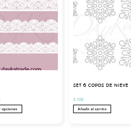
SET 6 COPOS DE NIEVE
Rango
€
3.10
€
de
precios:
r opciones
Añadir al carrito
desde
5.30€
hasta
7.10€