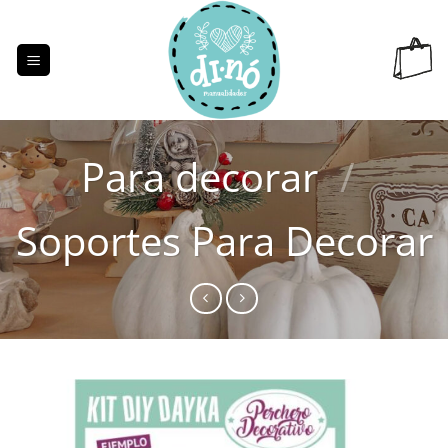
Saltar
al
contenido
Para decorar
/
Soportes Para Decorar