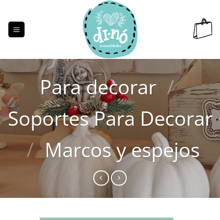
Saltar
al
contenido
Para decorar
/
Soportes Para Decorar
/
Marcos y espejos