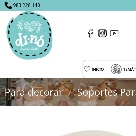
Saltar
983 228 140
al
contenido
INICIO
TEMÁT
Para decorar
/
Soportes Par