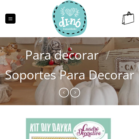
Saltar
al
contenido
Para decorar
/
Soportes Para Decorar