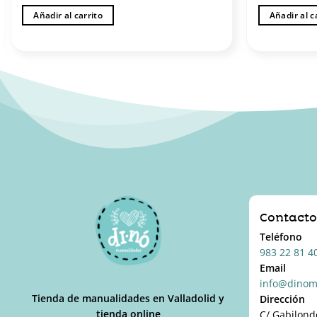
Añadir al carrito
Añadir al c
Contact
Teléfono
983 22 81 4
Email
info@dinom
Tienda de manualidades en Valladolid y
Dirección
tienda online
C/ Gabilond