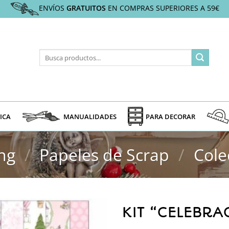
ENVÍOS
GRATUITOS
EN COMPRAS SUPERIORES A 59€
Buscar
por:
ICA
MANUALIDADES
PARA DECORAR
ng
/
Papeles de Scrap
/
Cole
KIT “CELEBR