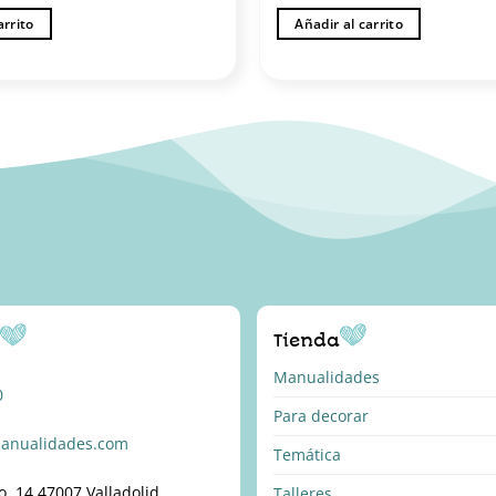
arrito
Añadir al carrito
o
Tienda
Manualidades
0
Para decorar
anualidades.com
Temática
o, 14 47007 Valladolid
Talleres