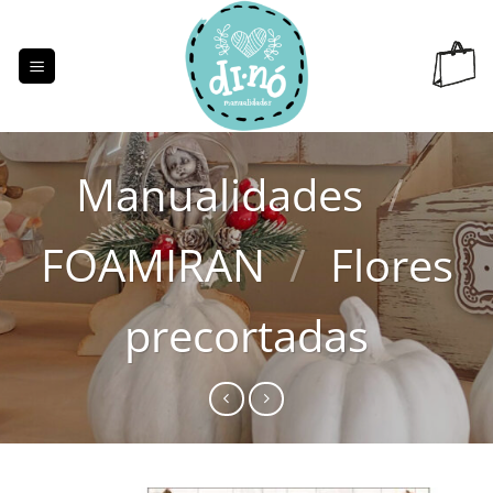
Saltar
al
contenido
Manualidades
/
FOAMIRAN
/
Flores
precortadas