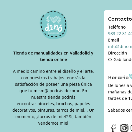
Contact
Teléfono
983 22 81 4
Email
info@dinom
Tienda de manualidades en Valladolid y
Dirección
tienda online
C/ Gabilond
A medio camino entre el diseño y el arte,
Horario
con nuestros trabajos tendrás la
satisfacción de poseer una pieza única
De lunes a 
que tu mism@ podrás decorar. En
mañanas de 
nuestra tienda podrás
tardes de 17
encontrar pinceles, brochas, papeles
decorativos, pinturas, tarros de miel... Un
Sábados ce
momento, ¿tarros de miel? Sí, también
vendemos miel