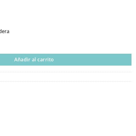
dera
e En Madera cantidad
Añadir al carrito