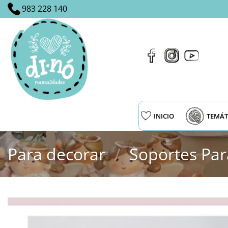
Saltar
983 228 140
al
contenido
INICIO
TEMÁT
Para decorar
/
Soportes Par