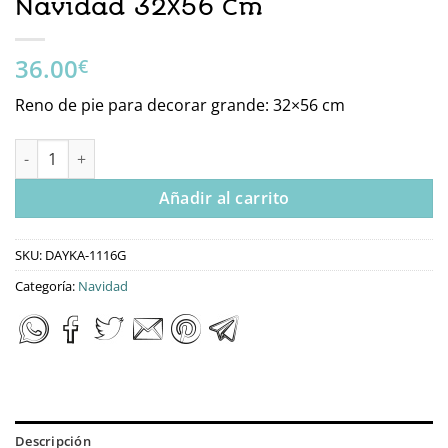
Navidad 32X56 Cm
36.00
€
Reno de pie para decorar grande: 32×56 cm
Dayka-1116G Reno De Pie Navidad 32X56 Cm cantidad
Añadir al carrito
SKU:
DAYKA-1116G
Categoría:
Navidad
Descripción