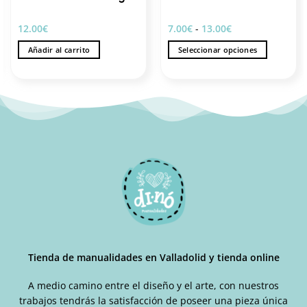
Rango
12.00
€
7.00
€
-
13.00
€
de
precios:
Añadir al carrito
Seleccionar opciones
desde
7.00€
Este
hasta
producto
13.00€
tiene
múltiples
variantes.
Las
opciones
se
pueden
elegir
en
la
página
de
Tienda de manualidades en Valladolid y tienda online
producto
A medio camino entre el diseño y el arte, con nuestros
trabajos tendrás la satisfacción de poseer una pieza única