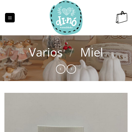
Saltar
al
contenido
Varios
/
Miel