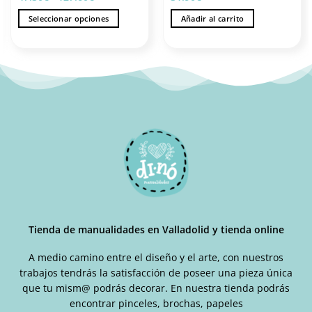
de
precios:
Seleccionar opciones
Añadir al carrito
desde
47.30€
Este
hasta
producto
127.60€
tiene
múltiples
variantes.
Las
opciones
se
pueden
elegir
en
la
página
de
Tienda de manualidades en Valladolid y tienda online
producto
A medio camino entre el diseño y el arte, con nuestros
trabajos tendrás la satisfacción de poseer una pieza única
que tu mism@ podrás decorar. En nuestra tienda podrás
encontrar pinceles, brochas, papeles