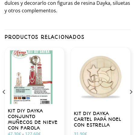
dulces y decorarlo con figuras de resina Dayka, siluetas
y otros complementos.
PRODUCTOS RELACIONADOS
KIT DIY DAYKA
KIT DIY DAYKA
CONJUNTO
CARTEL PAPÁ NOEL
MUÑECOS DE NIEVE
CON ESTRELLA
CON FAROLA
Rango
47.30
€
-
127.60
€
31.90
€