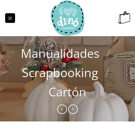
Saltar
al
contenido
Manualidades
/
Scrapbooking
/
Cartón